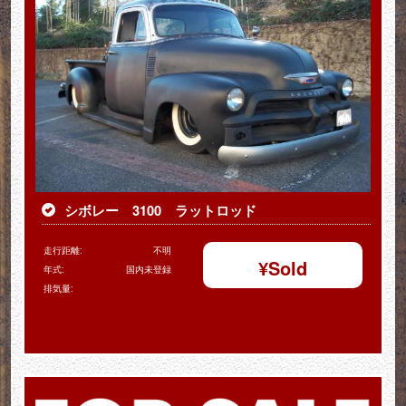
シボレー 3100 ラットロッド
走行距離:
不明
¥
Sold
年式:
国内未登録
排気量: