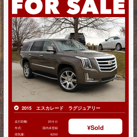
2015 エスカレード ラグジュアリー
走行距離:
20キロ
¥
Sold
年式:
国内未登録
排気量:
6200